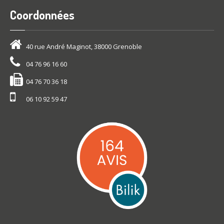
Coordonnées
40 rue André Maginot, 38000 Grenoble
04 76 96 16 60
04 76 70 36 18
06 10 92 59 47