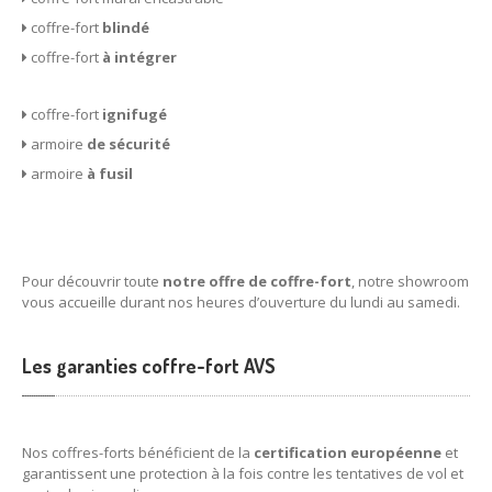
coffre-fort
blindé
Coffre-fort
Bricard
coffre-fort
à intégrer
Coffre-fort
Burg Wachter
coffre-fort
ignifugé
DÉPANNAGE
armoire
de sécurité
Serrurerie
armoire
à fusil
Vitrerie
Porte
blindée
ACTUALITÉS
Pour découvrir toute
notre offre de coffre-fort
, notre showroom
vous accueille durant nos heures d’ouverture du lundi au samedi.
CONTACT
Les garanties coffre-fort AVS
Nos coffres-forts bénéficient de la
certification européenne
et
garantissent une protection à la fois contre les tentatives de vol et