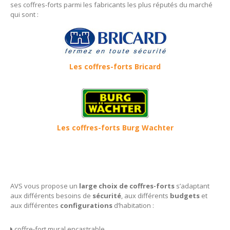
SERRURES
ses coffres-forts parmi les fabricants les plus réputés du marché
qui sont :
Serrure
Notre
gamme
Serrure
Bricard
Les coffres-forts Bricard
Serrure
Héraclès
FENÊTRES
Fenêtre
PVC
Fenêtre
Aluminium
Les coffres-forts Burg Wachter
Vitrerie
Volets
roulants
Grille
de défense
AVS vous propose un
large choix de coffres-forts
s’adaptant
Store
banne
aux différents besoins de
sécurité
, aux différents
budgets
et
aux différentes
configurations
d’habitation :
COFFRE-FORT
coffre-fort mural encastrable
Coffre-fort