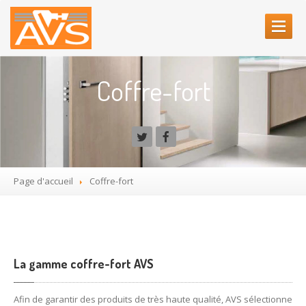
ACCUEIL
Coffre-fort
AVS
PORTES
Porte
blindée
Notre
gamme
Page d'accueil
Coffre-fort
Porte
blindée Alias
Porte
blindée Decayeux
Porte
blindée Rachel P.
La gamme coffre-fort AVS
Portes
de garage
Afin de garantir des produits de très haute qualité, AVS sélectionne