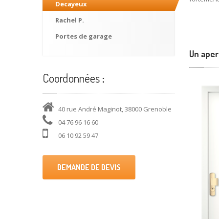
Decayeux
Rachel
P.
Portes
de garage
Un aper
Coordonnées
:
40 rue André Maginot, 38000 Grenoble
04 76 96 16 60
06 10 92 59 47
DEMANDE DE DEVIS