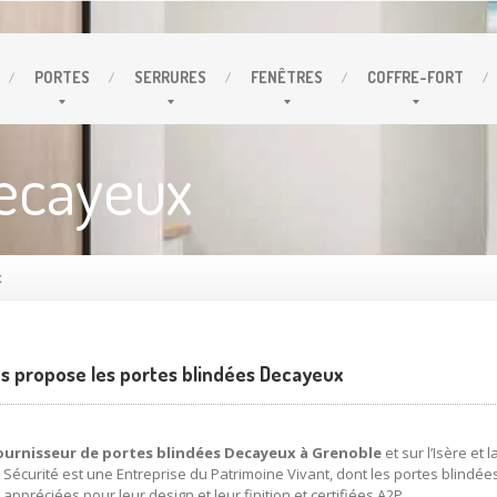
PORTES
SERRURES
FENÊTRES
COFFRE-FORT
Decayeux
x
s propose les portes blindées Decayeux
urnisseur de portes blindées Decayeux à Grenoble
et sur l’Isère et 
Sécurité est une Entreprise du Patrimoine Vivant, dont les portes blindée
appréciées pour leur design et leur finition et certifiées A2P.