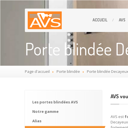
ACCUEIL
AVS
Porte blindée 
Page d'accueil
Porte
blindée
Porte
blindée Decayeu
AVS vou
Les
portes blindées AVS
Notre
gamme
AVS est
fo
Alias
Decayeux 
fortement 