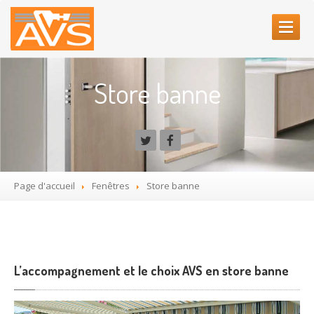
ACCUEIL
Store banne
AVS
PORTES
Porte
blindée
Notre
gamme
Page d'accueil
Fenêtres
Store
banne
Porte
blindée Alias
Porte
blindée Decayeux
Porte
blindée Rachel P.
L’accompagnement et le choix AVS en store banne
Portes
de garage