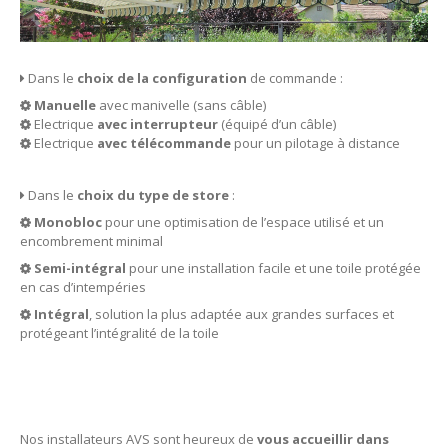
SERRURES
Serrure
Notre
gamme
Dans le
choix de la configuration
de commande :
Serrure
Bricard
Manuelle
avec manivelle (sans câble)
Electrique
avec interrupteur
(équipé d’un câble)
Serrure
Héraclès
Electrique
avec télécommande
pour un pilotage à distance
FENÊTRES
Dans le
choix du type de store
:
Fenêtre
PVC
Monobloc
pour une optimisation de l’espace utilisé et un
Fenêtre
Aluminium
encombrement minimal
Semi-intégral
pour une installation facile et une toile protégée
Vitrerie
en cas d’intempéries
Volets
roulants
Intégral
, solution la plus adaptée aux grandes surfaces et
protégeant l’intégralité de la toile
Grille
de défense
Store
banne
COFFRE-FORT
Nos installateurs AVS sont heureux de
vous accueillir dans
Coffre-fort