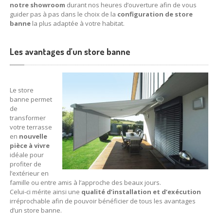
notre showroom
durant nos heures d’ouverture afin de vous
Coffre-fort
Bricard
guider pas à pas dans le choix de la
configuration de store
banne
la plus adaptée à votre habitat.
Coffre-fort
Burg Wachter
DÉPANNAGE
Les avantages d’un store banne
Serrurerie
Vitrerie
Le store
Porte
blindée
banne permet
de
transformer
ACTUALITÉS
votre terrasse
en
nouvelle
CONTACT
pièce à vivre
idéale pour
profiter de
l’extérieur en
famille ou entre amis à l’approche des beaux jours.
Celui-ci mérite ainsi une
qualité d’installation et d’exécution
irréprochable afin de pouvoir bénéficier de tous les avantages
d’un store banne.